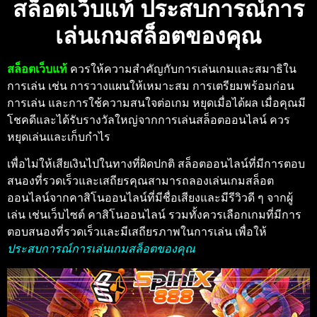
สล็อตเว็บแท้ ประสบการณ์การ
เล่นเกมสล็อตของคุณ
สล็อตเว็บแท้
ควรให้ความสำคัญกับการเล่นเกมและสมาธิใน
การเล่น เช่น การวางแผนให้เหมาะสม การเตรียมพร้อมก่อน
การเล่น และการใช้ความสนใจต่อเกม
หยุดเมื่อได้ผล เมื่อคุณมี
โชคดีและได้รับรางวัลใหญ่จากการเล่นสล็อตออนไลน์ ควร
หยุดเล่นและเก็บกำไร
เพื่อไม่ให้เสียเงินไปในทางที่ผิดปกติ
สล็อตออนไลน์ที่มีการตอบ
สนองที่รวดเร็วและเสถียร
คุณสามารถลองเล่นเกมสล็อต
ออนไลน์จากคาสิโนออนไลน์ที่มีชื่อเสียงและมีรีวิวดี ๆ จากผู้
เล่น เช่นเว็บไซต์ คาสิโนออนไลน์ รวมทั้งควรเลือกเกมที่มีการ
ตอบสนองที่รวดเร็วและมีเสถียรภาพในการเล่น เพื่อให้
ประสบการณ์การเล่นเกมสล็อตของคุณ