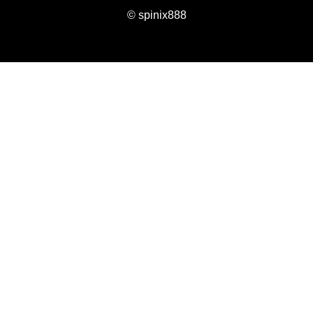
© spinix888