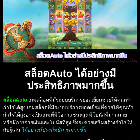
สล็อตAuto ได้อย่างมี
ประสิทธิภาพมากขึ้น
สล็อตAuto
เกมสล็อตที่มีระบบบริการยอดเยี่ยมช่วยให้คุณทำ
กำไรได้สูง
เกมสล็อตที่มีระบบบริการยอดเยี่ยมที่ช่วยให้คุณทำ
กำไรได้สูงอาจเป็นเกมที่มีโอกาสชนะสูง มีโบนัสที่มากมาย
หรือมีการจ่ายเงินและโบนัสที่สูง ซึ่งจะช่วยเสริมสร้างกำไรให้
กับผู้เล่น
ได้อย่างมีประสิทธิภาพมากขึ้น