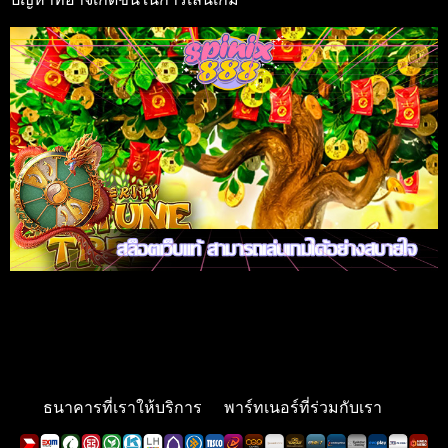
ธนาคารที่เราให้บริการ
พาร์ทเนอร์ที่ร่วมกับเรา