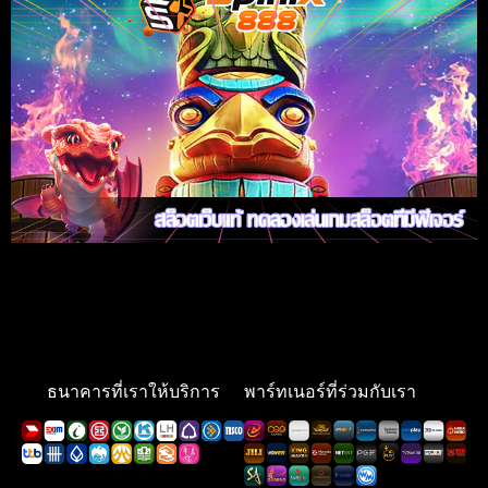
ธนาคารที่เราให้บริการ
พาร์ทเนอร์ที่ร่วมกับเรา