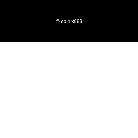
© spinix888