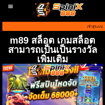
เข้าสู่ระบบ
m89 สล็อต เกมสล็อต
สามารถเป็นเป็นรางวัล
เพิ่มเติม