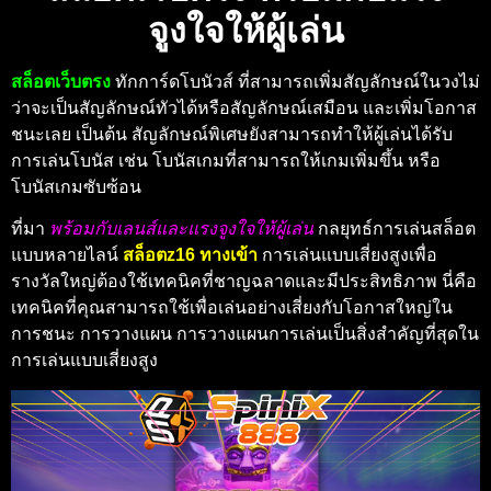
จูงใจให้ผู้เล่น
สล็อตเว็บตรง
ทักการ์ดโบนัวส์ ที่สามารถเพิ่มสัญลักษณ์ในวงไม่
ว่าจะเป็นสัญลักษณ์ทัวได้หรือสัญลักษณ์เสมือน และเพิ่มโอกาส
ชนะเลย เป็นต้น
สัญลักษณ์พิเศษยังสามารถทำให้ผู้เล่นได้รับ
การเล่นโบนัส เช่น โบนัสเกมที่สามารถให้เกมเพิ่มขึ้น หรือ
โบนัสเกมซับซ้อน
ที่มา
พร้อมกับเลนส์และแรงจูงใจให้ผู้เล่น
กลยุทธ์การเล่นสล็อต
แบบหลายไลน์
สล็อตz16 ทางเข้า
การเล่นแบบเสี่ยงสูงเพื่อ
รางวัลใหญ่ต้องใช้เทคนิคที่ชาญฉลาดและมีประสิทธิภาพ นี่คือ
เทคนิคที่คุณสามารถใช้เพื่อเล่นอย่างเสี่ยงกับโอกาสใหญ่ใน
การชนะ
การวางแผน การวางแผนการเล่นเป็นสิ่งสำคัญที่สุดใน
การเล่นแบบเสี่ยงสูง