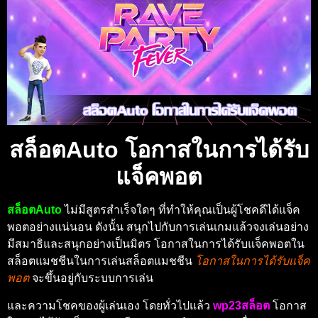
สล็อตAuto โอกาสในการได้รับ
แจ็คพอต
สล็อตAuto
ไม่มีสูตรสำเร็จใดๆ ที่ทำให้คุณเป็นผู้โชคดีได้แจ็ค
พอตอย่างแน่นอน ดังนั้น สนุกไปกับการเล่นเกมแล้วจงเล่นอย่าง
มีสมาธิและสนุกอย่างเป็นมิตร
โอกาสในการได้รับแจ็คพอตใน
สล็อตแมชชีน
ในการเล่นสล็อตแมชชีน
โอกาสในการได้รับแจ็ค
พอต
จะขึ้นอยู่กับระบบการเล่น
และความโชคของผู้เล่นเอง โดยทั่วไปแล้ว
wp23สล็อต
โอกาส