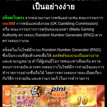
เป็นอย่างง่าย
สล็อตเว็บตรง
จากหน่วยงานการพนันอย่างเช่น คณะกรรมการ
vsc888
การพนันแห่งอังกฤษ (UK Gambling Commission)
หรือ คณะกรรมการการพนันของมอลตา (Malta Gaming
Authority
ตรวจสอบ Random Number Generator (RNG) ควร
ตรวจสอบว่าเกม
สล็อตในเว็บไซต์มีระบบ Random Number Generator (RNG)
ซึ่งเป็นระบบที่สุ่มตัวเลขเพื่อให้
ผลลัพธ์ของเกมเป็นอย่างง่าย
และตามกฎหมาย ทำให้ผู้เล่นมีโอกาสชนะเท่าเทียมกัน ตรวจ
สอบการจ่ายเงิน ควรตรวจสอบว่าเว็บไซต์มีการจ่ายเงินและการ
ทำรายการอย่างเชื่อถือได้ โดยการตรวจสอบรายละเอียดเกี่ยว
กับวิธีการจ่ายเงิน และความรวดเร็วในการทำรายการ