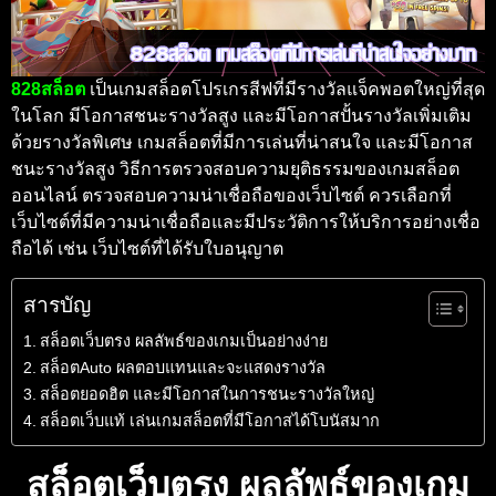
828สล็อต
เป็นเกมสล็อตโปรเกรสีฟที่มีรางวัลแจ็คพอตใหญ่ที่สุด
ในโลก
มีโอกาสชนะรางวัลสูง และมีโอกาสปั้นรางวัลเพิ่มเติม
ด้วยรางวัลพิเศษ
เกมสล็อตที่มีการเล่นที่น่าสนใจ และมีโอกาส
ชนะรางวัลสูง
วิธีการตรวจสอบความยุติธรรมของเกมสล็อต
ออนไลน์
ตรวจสอบความน่าเชื่อถือของเว็บไซต์ ควรเลือกที่
เว็บไซต์ที่มีความน่าเชื่อถือและมีประวัติการให้บริการอย่างเชื่อ
ถือได้ เช่น เว็บไซต์ที่ได้รับใบอนุญาต
สารบัญ
สล็อตเว็บตรง ผลลัพธ์ของเกมเป็นอย่างง่าย
สล็อตAuto ผลตอบแทนและจะแสดงรางวัล
สล็อตยอดฮิต และมีโอกาสในการชนะรางวัลใหญ่
สล็อตเว็บแท้ เล่นเกมสล็อตที่มีโอกาสได้โบนัสมาก
สล็อตเว็บตรง ผลลัพธ์ของเกม