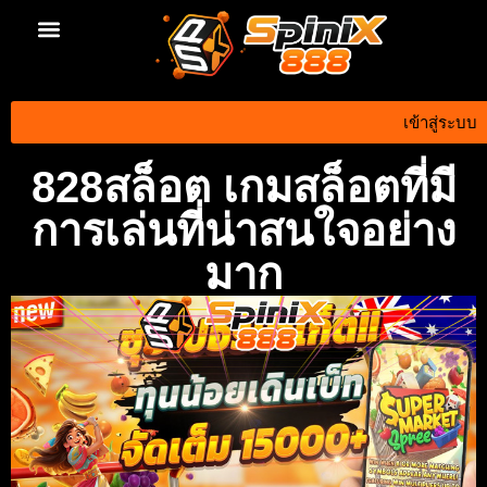
เข้าสู่ระบบ
828สล็อต เกมสล็อตที่มี
การเล่นที่น่าสนใจอย่าง
มาก