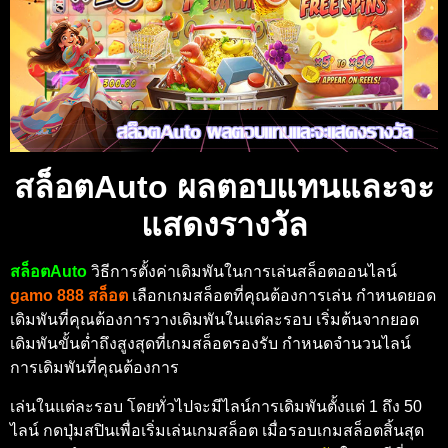
สล็อตAuto ผลตอบแทนและจะ
แสดงรางวัล
สล็อตAuto
วิธีการตั้งค่าเดิมพันในการเล่นสล็อตออนไลน์
gamo 888 สล็อต
เลือกเกมสล็อตที่คุณต้องการเล่น
กำหนดยอด
เดิมพันที่คุณต้องการวางเดิมพันในแต่ละรอบ เริ่มต้นจากยอด
เดิมพันขั้นต่ำถึงสูงสุดที่เกมสล็อตรองรับ กำหนดจำนวนไลน์
การเดิมพันที่คุณต้องการ
เล่นในแต่ละรอบ โดยทั่วไปจะมีไลน์การเดิมพันตั้งแต่ 1 ถึง 50
ไลน์ กดปุ่มสปินเพื่อเริ่มเล่นเกมสล็อต เมื่อรอบเกมสล็อตสิ้นสุด