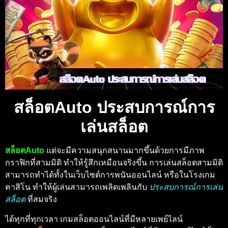
สล็อตAuto ประสบการณ์การ
เล่นสล็อต
สล็อตAuto
แต่จะมีความสนุกสนานมากขึ้นด้วยการมีภาพ
กราฟิกที่สามมิติ ทำให้รู้สึกเหมือนจริงขึ้น
การเล่นสล็อตสามมิติ
สามารถทำได้ทั้งในเว็บไซต์การพนันออนไลน์ หรือในโรงเกม
คาสิโน ทำให้ผู้เล่นสามารถเพลิดเพลินกับ
ประสบการณ์การเล่น
สล็อต
ที่สมจริง
ได้ทุกที่ทุกเวลา
เกมสล็อตออนไลน์ที่มีหลายเพย์ไลน์