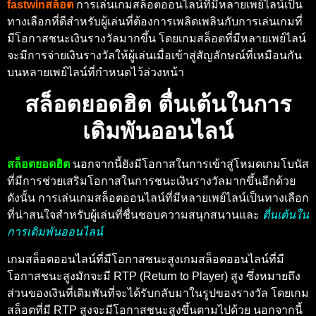
fastwinสล็อต
การเล่นเกมสล็อตออนไลน์ที่มีหลายเพย์ไลน์เป็น
ทางเลือกที่ดีสำหรับผู้เล่นที่ต้องการเพลิดเพลินกับการเล่นเกมที่
มีโอกาสชนะเงินรางวัลมากขึ้น โดยเกมสล็อตที่มีหลายเพย์ไลน์
จะมีการจ่ายเงินรางวัลให้ผู้เล่นเมื่อเข้าสู่สัญลักษณ์ที่เหมือนกัน
บนหลายเพย์ไลน์ที่กำหนดไว้ล่วงหน้า
สล็อตยอดฮิต ตื่นเต้นในการ
เดิมพันออนไลน์
สล็อตยอดฮิต
นอกจากนี้ยังมีโอกาสในการเข้าสู่โหมดเกมโบนัส
ที่มีการช่วยเสริมโอกาสในการชนะเงินรางวัลมากขึ้นอีกด้วย
ดังนั้น การเล่นเกมสล็อตออนไลน์ที่มีหลายเพย์ไลน์เป็นทางเลือก
ที่น่าสนใจสำหรับผู้เล่นที่ชื่นชอบความสนุกสนานและ
ตื่นเต้นใน
การเดิมพันออนไลน์
เกมสล็อตออนไลน์ที่มีโอกาสชนะสูง
เกมสล็อตออนไลน์ที่มี
โอกาสชนะสูงมักจะมี RTP (Return to Player) สูง ซึ่งหมายถึง
ส่วนของเงินที่เดิมพันที่จะได้รับกลับมาในรูปของรางวัล โดยเกม
สล็อตที่มี RTP สูงจะมีโอกาสชนะสูงขึ้นตามไปด้วย นอกจากนี้