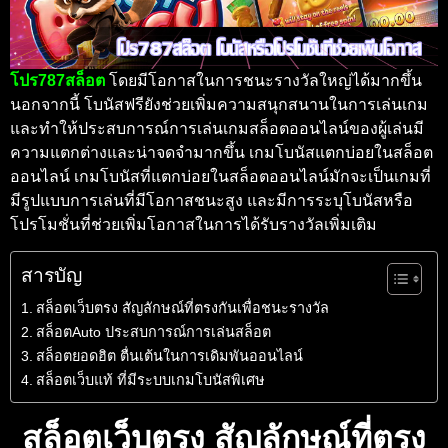
โปร787สล็อต
โดยมีโอกาสในการชนะรางวัลใหญ่ได้มากขึ้น
นอกจากนี้ โบนัสฟรียังช่วยเพิ่มความสนุกสนานในการเล่นเกม
และทำให้ประสบการณ์การเล่นเกมสล็อตออนไลน์ของผู้เล่นมี
ความแตกต่างและน่าจดจำมากขึ้น
เกมโบนัสแตกบ่อยในสล็อต
ออนไลน์
เกมโบนัสที่แตกบ่อยในสล็อตออนไลน์มักจะเป็นเกมที่
มีรูปแบบการเล่นที่มีโอกาสชนะสูง และมีการระบุโบนัสหรือ
โปรโมชั่นที่ช่วยเพิ่มโอกาสในการได้รับรางวัลเพิ่มเติม
สารบัญ
สล็อตเว็บตรง สัญลักษณ์ที่ตรงกันเพื่อชนะรางวัล
สล็อตAuto ประสบการณ์การเล่นสล็อต
สล็อตยอดฮิต ตื่นเต้นในการเดิมพันออนไลน์
สล็อตเว็บแท้ ที่มีระบบเกมโบนัสพิเศษ
สล็อตเว็บตรง สัญลักษณ์ที่ตรง