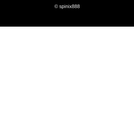
© spinix888