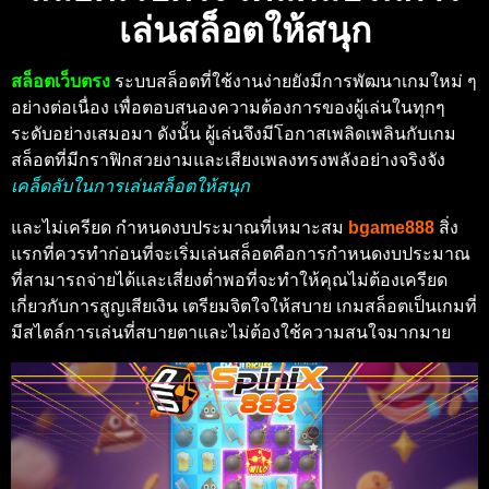
เล่นสล็อตให้สนุก
สล็อตเว็บตรง
ระบบสล็อตที่ใช้งานง่ายยังมีการพัฒนาเกมใหม่ ๆ
อย่างต่อเนื่อง เพื่อตอบสนองความต้องการของผู้เล่นในทุกๆ
ระดับอย่างเสมอมา ดังนั้น ผู้เล่นจึงมีโอกาสเพลิดเพลินกับเกม
สล็อตที่มีกราฟิกสวยงามและเสียงเพลงทรงพลังอย่างจริงจัง
เคล็ดลับในการเล่นสล็อตให้สนุก
และไม่เครียด
กำหนดงบประมาณที่เหมาะสม
bgame888
สิ่ง
แรกที่ควรทำก่อนที่จะเริ่มเล่นสล็อตคือการกำหนดงบประมาณ
ที่สามารถจ่ายได้และเสี่ยงต่ำพอที่จะทำให้คุณไม่ต้องเครียด
เกี่ยวกับการสูญเสียเงิน
เตรียมจิตใจให้สบาย เกมสล็อตเป็นเกมที่
มีสไตล์การเล่นที่สบายตาและไม่ต้องใช้ความสนใจมากมาย