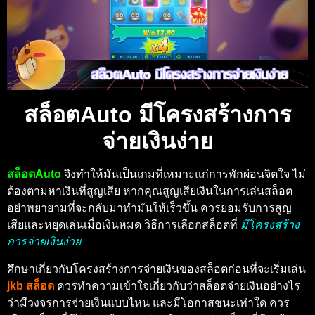
สล็อตAuto มีโครงสร้างการ
จ่ายเงินง่าย
สล็อตAuto
จึงทำให้มันเป็นเกมที่เหมาะแก่การพักผ่อนจิตใจ ไม่
ต้องตามหาเงินที่สูญเสีย หากคุณสูญเสียเงินในการเล่นสล็อต
อย่าพยายามที่จะกลับมาทำมันให้เร็วขึ้น ควรยอมรับการสูญ
เสียและหยุดเล่นเมื่อเงินหมด
วิธีการเลือกสล็อตที่
มีโครงสร้าง
การจ่ายเงินง่าย
ศึกษาเกี่ยวกับโครงสร้างการจ่ายเงินของสล็อตก่อนที่จะเริ่มเล่น
jkb สล็อต
ควรทำความเข้าใจเกี่ยวกับว่าสล็อตจ่ายเงินอย่างไร
ว่ามีวงจรการจ่ายเงินแบบไหน และมีโอกาสชนะเท่าใด
ควร