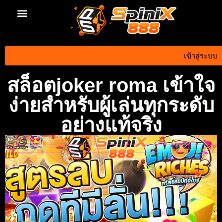
เข้าสู่ระบบ
สล็อตjoker roma เข้าใจ
ง่ายสำหรับผู้เล่นทุกระดับ
อย่างแท้จริง