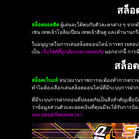
สล็อ
สล็อตยอดฮิต
ผู้เล่นจะได้พบกับตัวละครต่าง ๆ จาก
เช่น เทพเจ้าโอลิมเปียน เทพเจ้าฮินดู และตำนานกรีก
ใบอนุญาตในการเล่นสล็อตออนไลน์
การตรวจสอบใบ
เป็น
เว็บไซต์ที่ถูกต้องและปลอดภัย
นอกจากนี้ การม
สล็อต
สล็อตเว็บแท้
หน่วยงานราชการจะต้องทำการตรวจสอ
ทำไมต้องเลือกเล่นสล็อตออนไลน์ที่มีระบบการฝา
ที่มีระบบการฝากถอนที่ปลอดภัยเป็นสิ่งสำคัญเพื่
ว่าข้อมูลส่วนตัวและยอดเงินที่คุณมีจะได้รับการ
และปลอดภัยตลอดเวลา