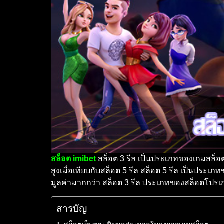
สล็อต imibet
สล็อต 3 รีล เป็นประเภทของเกมสล็อตที
สูงเมื่อเทียบกับสล็อต 5 รีล
สล็อต 5 รีล เป็นประเภท
มูลค่ามากกว่า สล็อต 3 รีล
ประเภทของสล็อตโปรเ
สารบัญ