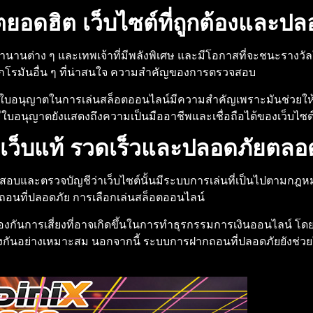
ตยอดฮิต เว็บไซต์ที่ถูกต้องและปล
ตำนานต่าง ๆ และเทพเจ้าที่มีพลังพิเศษ และมีโอกาสที่จะชนะรางวัล
โรมันอื่น ๆ ที่น่าสนใจ
ความสำคัญของการตรวจสอบ
อนุญาตในการเล่นสล็อตออนไลน์มีความสำคัญเพราะมันช่วยให้ผู้เล่
ีใบอนุญาตยังแสดงถึงความเป็นมืออาชีพและเชื่อถือได้ของเว็บไซ
เว็บแท้ รวดเร็วและปลอดภัยตลอ
บและตรวจบัญชีว่าเว็บไซต์นั้นมีระบบการเล่นที่เป็นไปตามกฎห
กถอนที่ปลอดภัย
การเลือกเล่นสล็อตออนไลน์
อป้องกันการเสี่ยงที่อาจเกิดขึ้นในการทำธุรกรรมการเงินออนไลน์ 
ป้องกันอย่างเหมาะสม นอกจากนี้ ระบบการฝากถอนที่ปลอดภัยยังช่