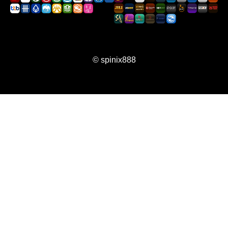
© spinix888