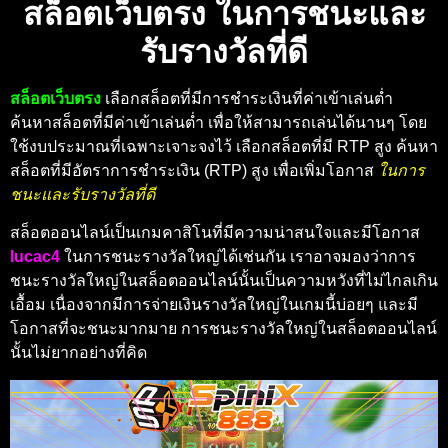
สล็อตเว็บตรง ในการชนะและ
รับรางวัลที่ดี
สล็อตเว็บตรง
เลือกสล็อตที่มีการชำระเงินที่ค่าเข้าเล่นต่ำ
ค้นหาสล็อตที่มีค่าเข้าเล่นต่ำ เพื่อให้สามารถเล่นได้นานๆ โดย
ใช้งบประมาณที่เฉพาะเจาะจงไว้
เลือกสล็อตที่มี RTP สูง ค้นหา
สล็อตที่มีอัตราการชำระเงิน (RTP) สูง เพื่อเพิ่มโอกาส
ในการ
ชนะและรับรางวัลที่ดี
สล็อตออนไลน์เป็นเกมคาสิโนที่มีความน่าสนใจและมีโอกาส
lucac4
ในการชนะรางวัลใหญ่ได้เช่นกัน เราอาจมองว่าการ
ชนะรางวัลใหญ่ในสล็อตออนไลน์นั้นเป็นความหวังที่ไม่ไกลเกิน
เอื้อม เนื่องจากมีการจ่ายเงินรางวัลใหญ่ในเกมนี้บ่อยๆ และมี
โอกาสที่จะชนะมากมาย
การชนะรางวัลใหญ่ในสล็อตออนไลน์
นั้นไม่ยากอย่างที่คิด