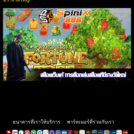
ธนาคารที่เราให้บริการ
พาร์ทเนอร์ที่ร่วมกับเรา