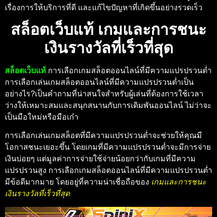
เรื่องการให้บริการที่ดี และแก้ไขปัญหาที่เกิดขึ้นอย่างรวดเร็ว
สล็อตเว็บแท้ เกมและการชนะ
เงินรางวัลที่เร็วที่สุด
สล็อตเว็บแท้
การเลือกเกมสล็อตออนไลน์ที่มีความแปรปรวนต่ำ
การเลือกเล่นเกมสล็อตออนไลน์ที่มีความแปรปรวนต่ำเป็น
อย่างไร?เป็นคำถามที่น่าสนใจสำหรับผู้เล่นที่ต้องการใช้เวลา
ว่างให้เหมาะสมและสนุกสนานกับการเดิมพันออนไลน์ ไม่ว่าจะ
เป็นมือใหม่หรือมือเก๋า
การเลือกเล่นเกมสล็อตที่มีความแปรปรวนต่ำจะช่วยให้คุณมี
โอกาสชนะเยอะขึ้น โดยเกมที่มีความแปรปรวนต่ำจะมีการจ่าย
เงินบ่อยๆ แต่มูลค่าการจ่ายใช้จ่ายน้อยกว่ากับเกมที่มีความ
แปรปรวนสูง
การเลือกเกมสล็อตออนไลน์ที่มีความแปรปรวนต่ำ
มีข้อดีมากมาย โดยอยู่ที่ความน่าเชื่อถือของ
เกมและการชนะ
เงินรางวัลที่เร็วที่สุด