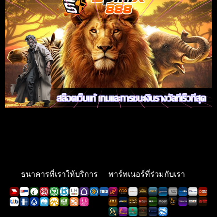
ธนาคารที่เราให้บริการ
พาร์ทเนอร์ที่ร่วมกับเรา