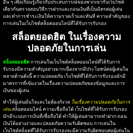
อื่น ๆ เพื่อเรียนรู้เกี่ยวกับประสบการณ์ของพวกเขากับเว็บไซต์
เดียวกันตรวจสอบวิธีการฝากและถอนเงินที่เป็นมิตรต่อผู้เล่น
และทำการชำระเงินให้ความรวดเร็วและทันที
ความสำคัญของ
การเล่นในเว็บไซต์สล็อตออนไลน์ที่ได้รับการรับรอง
สล็อตยอดฮิต ในเรื่องความ
ปลอดภัยในการเล่น
สล็อตยอดฮิต
การเล่นในเว็บไซต์สล็อตออนไลน์ที่ได้รับการ
รับรองมีความสำคัญอย่างมากเนื่องจากมีประโยชน์ต่อผู้เล่นใน
หลายด้านดังนี้
ความปลอดภัย เว็บไซต์ที่ได้รับการรับรองมักมี
มาตรการที่เข้มงวดในเรื่องความปลอดภัยของข้อมูลและการ
เงินของผู้เล่น
ทำให้ผู้เล่นมั่นใจและไม่ต้องกังวล
ในเรื่องความปลอดภัยในการ
เล่น
สล็อตออนไลน์ ความเชื่อถือได้ เว็บไซต์ที่ได้รับการรับรอง
มักมีระบบการเงินที่เชื่อถือได้ ทำให้ผู้เล่นสามารถทำฝาก-ถอน
เงินได้อย่างง่ายและปลอดภัยความรับผิดชอบ การเล่นใน
เว็บไซต์สล็อตที่ได้รับการรับรองจะมีความรับผิดชอบต่อผู้เล่นใน