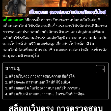
สล็อตวอเลท
วิธีการตั้งค่าการรักษาความปลอดภัยในบัญชี
สล็อตออนไลน์
ใช้รหัสผ่านที่แข็งแรง ควรใช้รหัสผ่านที่มีความ
ยาวพอ และประกอบด้วยตัวอักษรตัวเลข และสัญลักษณ์พิเศษ
สลับกันใช้รหัสผ่านสำหรับแต่ล่ะบัญชี
ตรวจสอบความปลอดภัย
ของเว็บไซต์ อ่านรีวิวและข้อมูลเกี่ยวกับเว็บไซต์คาสิโน
ออนไลน์ก่อนที่จะสมัครสมาชิก และตรวจสอบว่ามีการเข้ารหัส
ข้อมูลส่วนตัวของผู้ใช้
สารบัญ
สล็อตเว็บตรง การตรวจสอบความเชื่อถือได้
สล็อตAuto การพนันออนไลน์ที่มีชื่อเสียง
สล็อตยอดฮิต ในเรื่องความปลอดภัยในการเล่น
สล็อตเว็บแท้ เกมและการชนะเงินรางวัลที่เร็วที่สุด
สล็อตเว็บตรง การตรวจสอบ