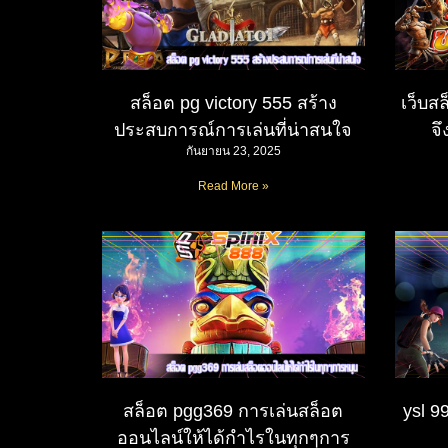
สล็อต pg victory 555 สร้าง
เว็บสล
ประสบการณ์การเล่นที่น่าสนใจ
จึ
กันยายน 23, 2025
Read More »
สล็อต pgg369 การเล่นสล็อต
ysl 9
ออนไลน์ให้ได้กำไรในทุกๆการ