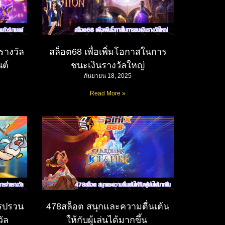
รางวัล
สล็อต68 เพื่อเพิ่มโอกาสในการ
นต์
ชนะเงินรางวัลใหญ่
กันยายน 18, 2025
Read More »
ปรปรวน
478สล็อต สนุกและความตื่นเต้น
วัล
ให้กับผู้เล่นได้มากขึ้น