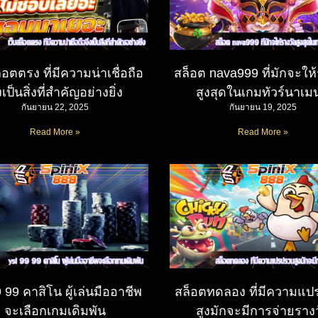
็อตตรง ที่มีความน่าเชื่อถือ
สล็อต nava999 ที่มักจะให้
งเป็นสิ่งที่สำคัญอย่างยิ่ง
สูงสุดในเกมทัวร์นาเม
กันยายน 22, 2025
กันยายน 19, 2025
Read More »
Read More »
9 99 คาสิโน ผู้เล่นมืออาชีพ
สล็อตทดลอง ที่มีความแ
จะเลือกเกมเดิมพัน
สูงมักจะมีการจ่ายราง