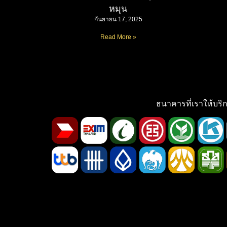
หมุน
กันยายน 17, 2025
Read More »
ธนาคารที่เราให้บริ